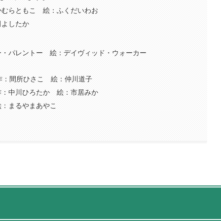
かむらともこ 絵：ふくだいわお
田よしたか
ー・パレントー 絵：デイヴィッド・ウォーカー
作：間所ひさこ 絵：仲川道子
作：中川ひろたか 絵：市居みか
絵：まるやまあやこ