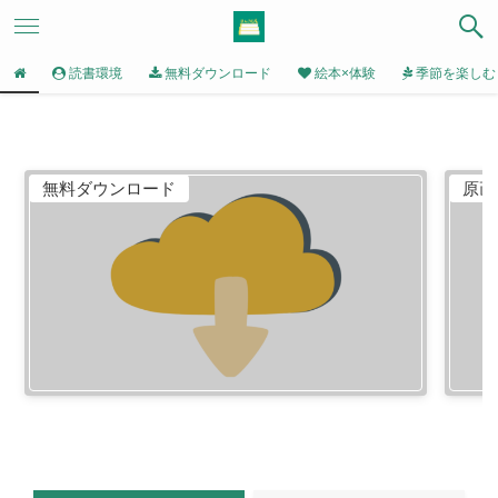
読書環境
無料ダウンロード
絵本×体験
季節を楽しむ
無料ダウンロード
原画