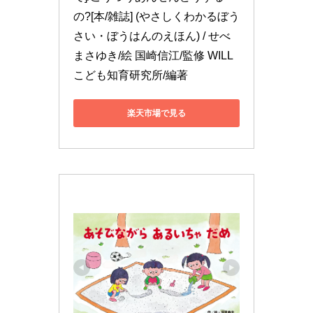
の?[本/雑誌] (やさしくわかるぼう
さい・ぼうはんのえほん) / せべ
まさゆき/絵 国崎信江/監修 WILL
こども知育研究所/編著
楽天市場で見る