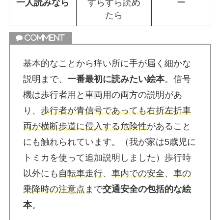
一人読みなら
すらすら読め
ー
たら
基本的なことから痒い所に手が届く細かな
説明まで、
一番最初に読みたい絵本
。信号
機は歩行者用と車両用の両方の説明があ
り、
歩行者が青信号であっても右折左折車
両が横断歩道に侵入する危険性
があること
にも触れられています。（我が家は5歳児に
トミカを使って追加説明しました）歩行時
以外にも
自転車走行
、
車内での安全
、
車の
乗降時の注意点
まで
交通安全の包括的な絵
本
。