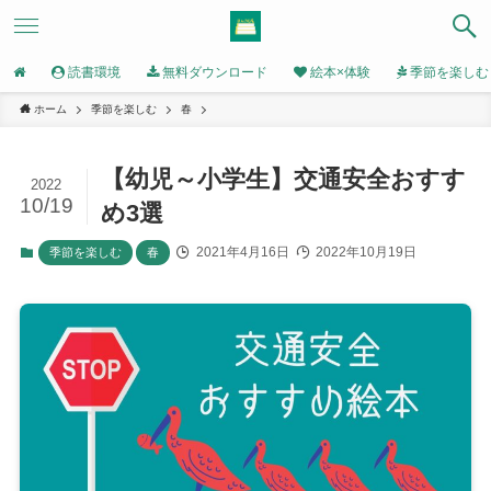
読書環境
無料ダウンロード
絵本×体験
季節を楽しむ
ホーム
季節を楽しむ
春
【幼児～小学生】交通安全おすす
2022
10/19
め3選
2021年4月16日
2022年10月19日
季節を楽しむ
春