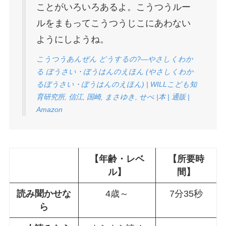
ことがいろいろあるよ。こうつうルー
ルをまもってこうつうじこにあわない
ようにしようね。
こうつうあんぜん どうするの?―やさしくわか
る ぼうさい・ぼうはんのえほん (やさしくわか
るぼうさい・ぼうはんのえほん) | WILLこども知
育研究所, 信江, 国崎, まさゆき, せべ |本 | 通販 |
Amazon
【年齢・レベ
【所要時
ル】
間】
読み聞かせな
4歳～
7分35秒
ら