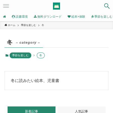
読書環境
無料ダウンロード
絵本×体験
季節を楽しむ
ホーム
季節を楽しむ
冬
冬
– category –
季節を楽しむ
冬
冬に読みたい絵本、児童書
新着記事
人気記事